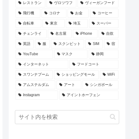
レストラン
ヴロツワフ
ヴィーガンフード
飛行機
コロナ
お金
コーヒー
自転車
東京
埼玉
スーパー
チェンライ
名古屋
iPhone
自炊
英語
服
スクンビット
SIM
宿
YouTube
マスク
静岡
インターネット
フードコート
スワンナプーム
ショッピングモール
WiFi
アムステルダム
アート
シンガポール
Instagram
アイントホーフェン